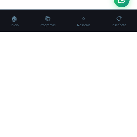
🏠
📚
⭐
📋
Inicio
Programas
Nosotros
Inscríbete
CAMPUS VIRTUAL
Inicio
Formamos líderes que
Todos los programas
transforman organizaciones.
Diplomados
Desde Puebla para todo México.
Cursos
Otros programas
Campus
¿Por qué EP de México?
Registrarme
OFERTA ACADÉMICA
INSTITUCIÓN