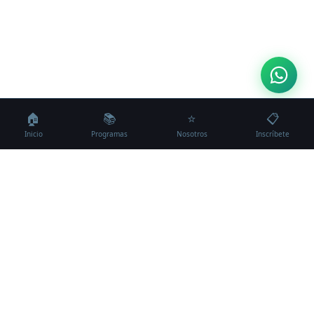
🏠
📚
⭐
📋
Inicio
Programas
Nosotros
Inscríbete
CAMPUS VIRTUAL
Inicio
Formamos líderes que
Todos los programas
transforman organizaciones.
Diplomados
Desde Puebla para todo México.
Cursos
Otros programas