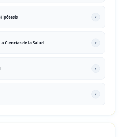
ón e importancia del problema
s de la investigación
Hipótesis
▾
 Clases, formas y contenido
● Fundamentación
 a Ciencias de la Salud
▾
 observacionales
● Diseños experimentales
d
▾
a
● Métodos de recolección de datos
▾
adística aplicada a las ciencias de la salud
 recomendaciones