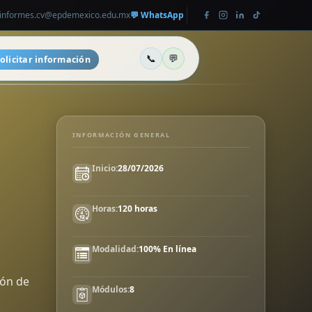
 informes.cv@epdemexico.edu.mx
💬 WhatsApp
📞
💬
olicitar información
Programas
Misión y Visión
Oferta académica
Nuestros objetivos
INFORMACIÓN GENERAL
Contacto
Mascotas
Solicitar información
Nuestros emblemas
Inicio:
28/07/2026
Horas:
120 horas
Modalidad:
100% En línea
ión de
Módulos:
8