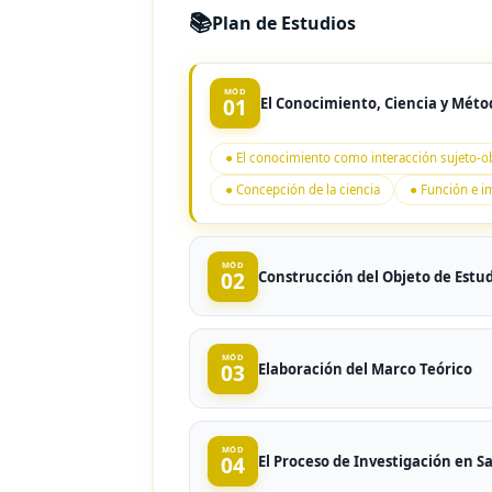
📚
Plan de Estudios
MÓD
01
El Conocimiento, Ciencia y Méto
● El conocimiento como interacción sujeto-o
● Concepción de la ciencia
● Función e i
MÓD
02
Construcción del Objeto de Estu
● Selección del tema
● Construcción del obje
MÓD
● Tipos de investigación en el área de la salud
03
Elaboración del Marco Teórico
● Revisión analítica de la literatura científica en s
MÓD
● Formato de cita APA
● Formato de cita Va
04
El Proceso de Investigación en S