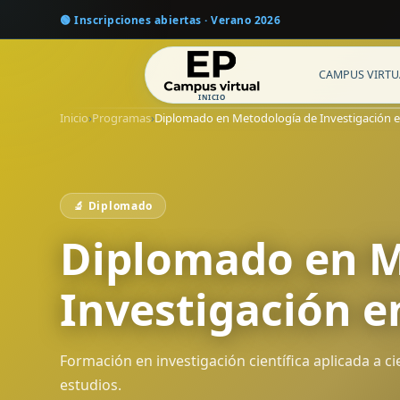
🟢 Inscripciones abiertas · Verano 2026
CAMPUS VIRTU
INICIO
Inicio
›
Programas
›
Diplomado en Metodología de Investigación e
Inicio
Bienvenida
Ver todos
Página principal
Mensaje del rector
Toda la oferta
¿Por qué elegirnos?
Corazón Ideológico
Cursos
Nuestras ventajas
Valores y misión
Formación continua
🔬 Diplomado
Revista Institucional
Diplomado en M
Publicación oficial
Investigación e
Formación en investigación científica aplicada a ci
estudios.