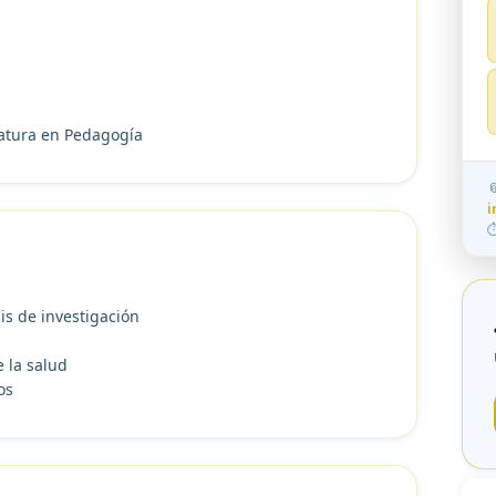
iatura en Pedagogía

i
⏱
is de investigación
e la salud
os