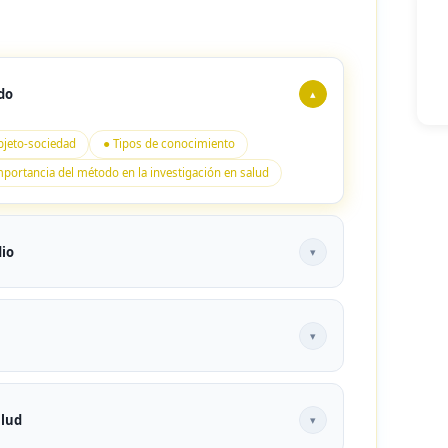
do
▴
bjeto-sociedad
● Tipos de conocimiento
mportancia del método en la investigación en salud
dio
▾
to de estudio en salud
● Tipos de proyectos
▾
alud
● Desarrollo del marco teórico
ncouver
alud
▾