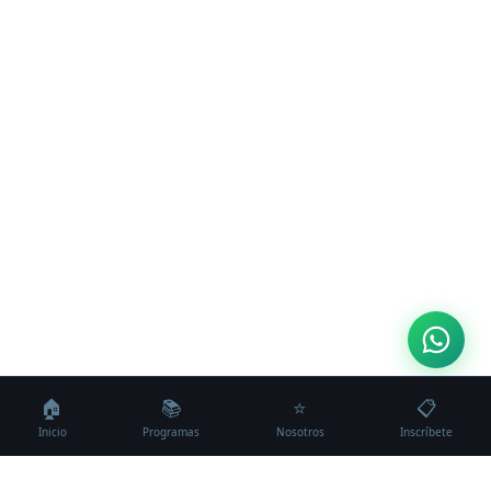
🏠
📚
⭐
📋
Inicio
Programas
Nosotros
Inscríbete